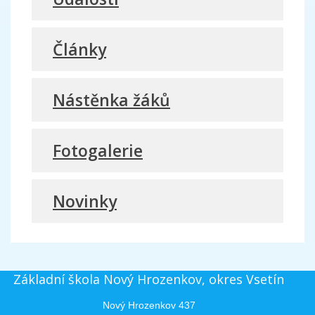
Články
Nástěnka žáků
Fotogalerie
Novinky
Základní škola Nový Hrozenkov, okres Vsetín
Nový Hrozenkov 437