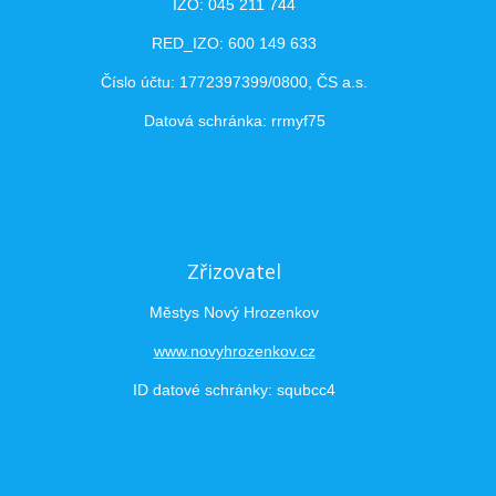
IZO: 045 211 744
RED_IZO: 600 149 633
Číslo účtu: 1772397399/0800, ČS a.s.
Datová schránka: rrmyf75
Zřizovatel
Městys Nový Hrozenkov
www.novyhrozenkov.cz
ID datové schránky: squbcc4