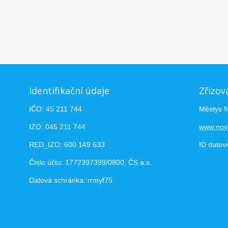
Identifikační údaje
Zřizov
IČO: 45 211 744
Městys 
IZO: 045 211 744
www.nov
RED_IZO: 600 149 633
ID datov
Číslo účtu: 1772397399/0800, ČS a.s.
Datová schránka: rrmyf75