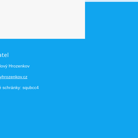
atel
Nový Hrozenkov
yhrozenkov.cz
é schránky: squbcc4