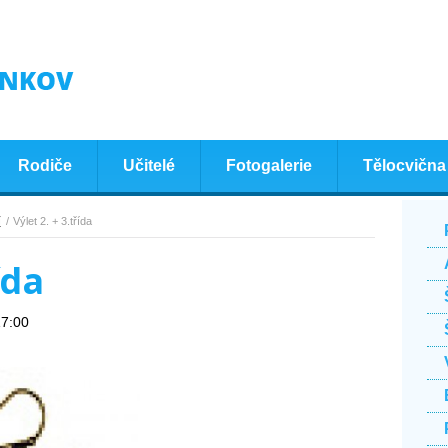
Rodiče
Učitelé
Fotogalerie
Tělocvična
í
Výlet 2. + 3.třída
ída
17:00