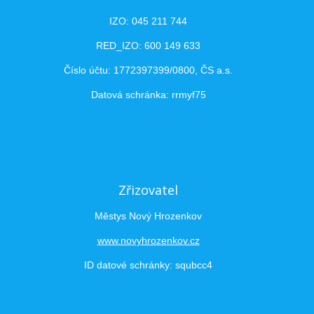
IZO: 045 211 744
RED_IZO: 600 149 633
Číslo účtu: 1772397399/0800, ČS a.s.
Datová schránka: rrmyf75
Zřizovatel
Městys Nový Hrozenkov
www.novyhrozenkov.cz
ID datové schránky: squbcc4