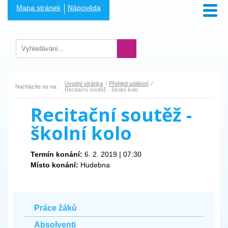
Mapa stránek
Nápověda
Úvodní stránka
Přehled událostí
Nacházíte se na:
Recitační soutěž - školní kolo
Recitační soutěž -
školní kolo
Termín konání:
6. 2. 2019 | 07:30
Místo konání:
Hudebna
Práce žáků
Absolventi