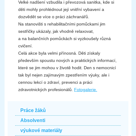
Velké nadšení vzbudila i převozová sanitka, kde si
děti mohly prohlédnout její vnitřní vybavení a
dozvědět se více o práci záchranářů.
Na stanovišti s rehabilitačními pomůckami jim
sestřičky ukázaly, jak vhodně relaxovat,
a na balančních pomůckách si vyzkoušely různá
cvičení.
Celá akce byla velmi přínosná. Děti získaly
především spoustu nových a praktických informací,
které se jim mohou v životě hodit. Den s nemocnicí
tak byl nejen zajímavým zpestřením výuky, ale i
cennou lekcí o zdraví, prevenci a práci
zdravotnických profesionálů.
Fotogalerie.
Práce žáků
Absolventi
výukové materiály