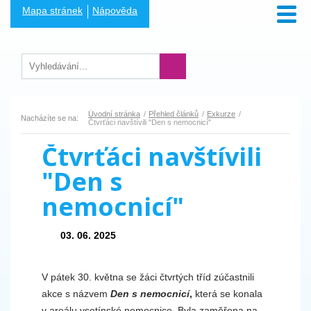
Mapa stránek
Nápověda
Úvodní stránka
Přehled článků
Exkurze
Nacházíte se na:
Čtvrťáci navštívili "Den s nemocnicí"
Čtvrťáci navštívili
"Den s
nemocnicí"
03. 06. 2025
V pátek 30. května se žáci čtvrtých tříd zúčastnili
akce s názvem
Den s nemocnicí
,
která se konala
v areálu vsetínské nemocnice. Byla zaměřena na