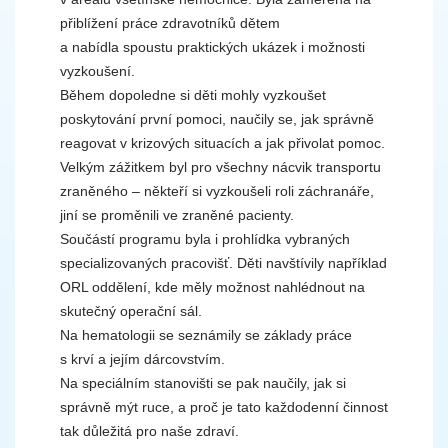
přiblížení práce zdravotníků dětem
a nabídla spoustu praktických ukázek i možnosti
vyzkoušení.
Během dopoledne si děti mohly vyzkoušet
poskytování první pomoci, naučily se, jak správně
reagovat v krizových situacích a jak přivolat pomoc.
Velkým zážitkem byl pro všechny nácvik transportu
zraněného – někteří si vyzkoušeli roli záchranáře,
jiní se proměnili ve zraněné pacienty.
Součástí programu byla i prohlídka vybraných
specializovaných pracovišť. Děti navštívily například
ORL oddělení, kde měly možnost nahlédnout na
skutečný operační sál.
Na hematologii se seznámily se základy práce
s krví a jejím dárcovstvím.
Na speciálním stanovišti se pak naučily, jak si
správně mýt ruce, a proč je tato každodenní činnost
tak důležitá pro naše zdraví.