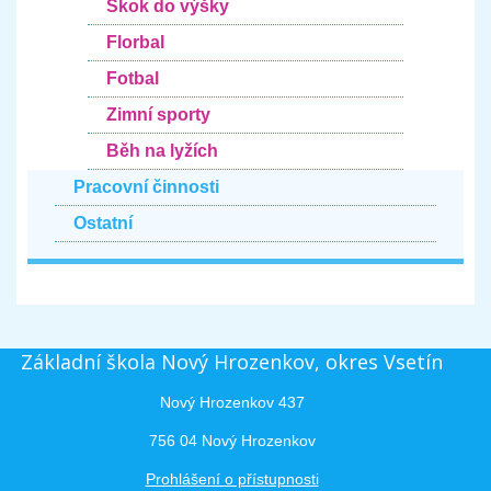
Skok do výšky
Florbal
Fotbal
Zimní sporty
Běh na lyžích
Pracovní činnosti
Ostatní
Základní škola Nový Hrozenkov, okres Vsetín
Nový Hrozenkov 437
756 04 Nový Hrozenkov
Prohlášení o přístupnosti