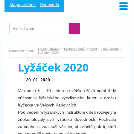
Mapa stránek
Nápověda
Úvodní stránka
Přehled článků
Sport
Zimní sporty
Nacházíte se na:
Lyžáček 2020
Lyžáček 2020
20. 01. 2020
Ve dnech 6. – 10. ledna se většina žáků první třídy
zúčastnila lyžařského výcvikového kurzu v areálu
Kyčerka ve Velkých Karlovicích.
Pod vedením lyžařských instruktorek děti rozvíjely a
zdokonalovaly své lyžařské dovednosti. Pochvalu
za snahu si zaslouží všichni, obzvláště pak ti, kteří
se v pondělí postavili na lyže poprvé.