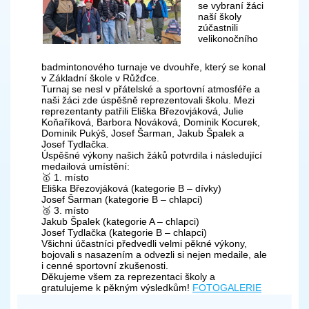
se vybraní žáci
naší školy
zúčastnili
velikonočního
badmintonového turnaje ve dvouhře, který se konal
v Základní škole v Růžďce.
Turnaj se nesl v přátelské a sportovní atmosféře a
naši žáci zde úspěšně reprezentovali školu. Mezi
reprezentanty patřili Eliška Březovjáková, Julie
Koňaříková, Barbora Nováková, Dominik Kocurek,
Dominik Pukýš, Josef Šarman, Jakub Špalek a
Josef Tydlačka.
Úspěšné výkony našich žáků potvrdila i následující
medailová umístění:
🥇 1. místo
Eliška Březovjáková (kategorie B – dívky)
Josef Šarman (kategorie B – chlapci)
🥉 3. místo
Jakub Špalek (kategorie A – chlapci)
Josef Tydlačka (kategorie B – chlapci)
Všichni účastníci předvedli velmi pěkné výkony,
bojovali s nasazením a odvezli si nejen medaile, ale
i cenné sportovní zkušenosti.
Děkujeme všem za reprezentaci školy a
gratulujeme k pěkným výsledkům!
FOTOGALERIE