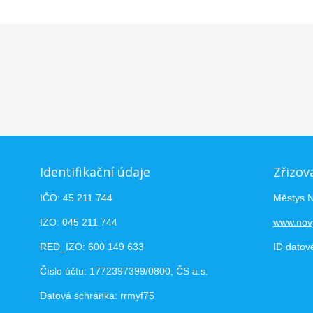
Identifikační údaje
Zřizov
IČO: 45 211 744
Městys 
IZO: 045 211 744
www.nov
RED_IZO: 600 149 633
ID datov
Číslo účtu: 1772397399/0800, ČS a.s.
Datová schránka: rrmyf75