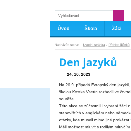
Úvod
Škola
Žáci
Nacházíte se na:
Úvodní stránka
Přehled článků
Den jazyků
24. 10. 2023
Na 26.9. připadá Evropský den jazyků, 
školou Kostka Vsetín rozhodli ve čtvrt
soutěže.
Této akce se zúčastnili i vybraní žáci z
stanovištích v anglickém nebo německém
otázky, kde museli mimo jiné prokáza
Měli možnost mluvit s rodilým mluvčím 