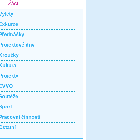
Žáci
Výlety
Exkurze
Přednášky
Projektové dny
Kroužky
Kultura
Projekty
EVVO
Soutěže
Sport
Pracovní činnosti
Ostatní