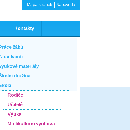
Mapa stránek
Nápověda
Kontakty
Práce žáků
Absolventi
výukové materiály
Školní družina
Škola
Rodiče
Učitelé
Výuka
Multikulturní výchova