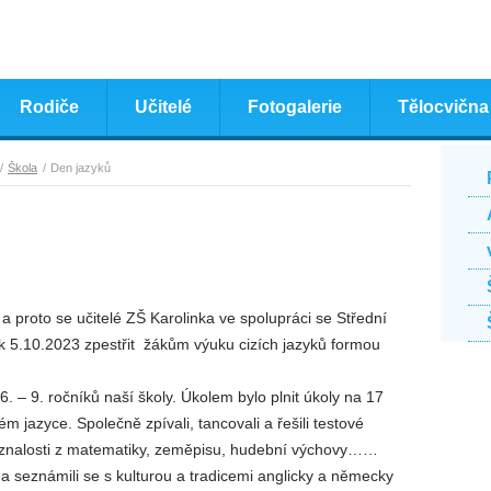
Rodiče
Učitelé
Fotogalerie
Tělocvična
Škola
Den jazyků
a proto se učitelé ZŠ Karolinka ve spolupráci se Střední
ek 5.10.2023 zpestřit žákům výuku cizích jazyků formou
 6. – 9. ročníků naší školy. Úkolem bylo plnit úkoly na 17
 jazyce. Společně zpívali, tancovali a řešili testové
t znalosti z matematiky, zeměpisu, hudební výchovy……
a seznámili se s kulturou a tradicemi anglicky a německy