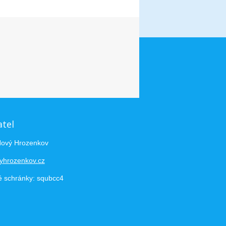
atel
Nový Hrozenkov
yhrozenkov.cz
é schránky: squbcc4