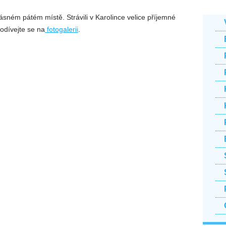
rásném pátém místě. Strávili v Karolince velice příjemné
odívejte se na
fotogalerii
.