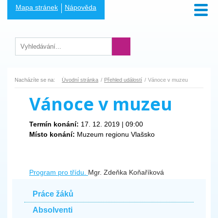
Mapa stránek
Nápověda
Nacházíte se na:
Úvodní stránka
Přehled událostí
Vánoce v muzeu
Vánoce v muzeu
Termín konání:
17. 12. 2019 | 09:00
Místo konání:
Muzeum regionu Vlašsko
Program pro třídu.
Mgr. Zdeňka Koňaříková
Práce žáků
Absolventi