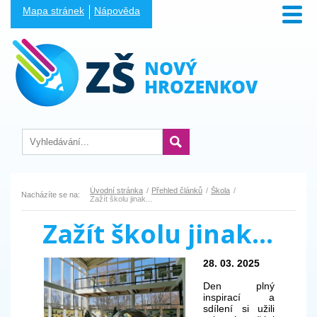
Mapa stránek
Nápověda
Úvodní stránka
Přehled článků
Škola
Nacházíte se na:
Zažít školu jinak...
Zažít školu jinak...
28. 03. 2025
Den plný
inspirací a
sdílení si užili