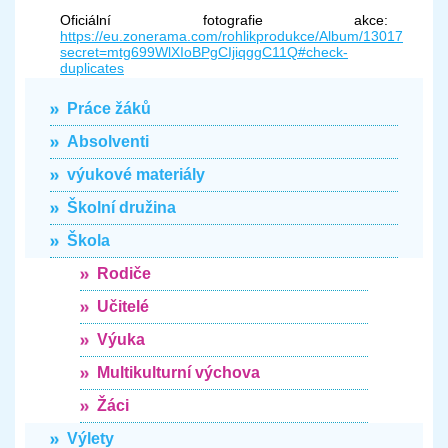
Oficiální fotografie akce:
https://eu.zonerama.com/rohlikprodukce/Album/13017883?
secret=mtg699WlXIoBPgCIjiqggC11Q#check-
duplicates
Práce žáků
Absolventi
výukové materiály
Školní družina
Škola
Rodiče
Učitelé
Výuka
Multikulturní výchova
Žáci
Výlety