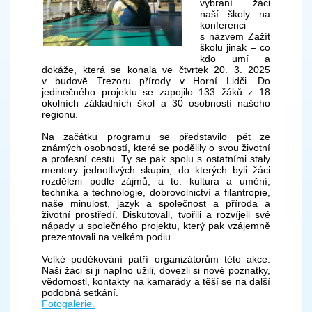
vybraní žáci
naší školy na
konferenci
s názvem Zažít
školu jinak – co
kdo umí a
dokáže, která se konala ve čtvrtek 20. 3. 2025
v budově Trezoru přírody v Horní Lidči. Do
jedinečného projektu se zapojilo 133 žáků z 18
okolních základních škol a 30 osobností našeho
regionu.
Na začátku programu se představilo pět ze
známých osobností, které se podělily o svou životní
a profesní cestu. Ty se pak spolu s ostatními staly
mentory jednotlivých skupin, do kterých byli žáci
rozděleni podle zájmů, a to: kultura a umění,
technika a technologie, dobrovolnictví a filantropie,
naše minulost, jazyk a společnost a příroda a
životní prostředí. Diskutovali, tvořili a rozvíjeli své
nápady u společného projektu, který pak vzájemně
prezentovali na velkém podiu.
Velké poděkování patří organizátorům této akce.
Naši žáci si ji naplno užili, dovezli si nové poznatky,
vědomosti, kontakty na kamarády a těší se na další
podobná setkání.
Fotogalerie.