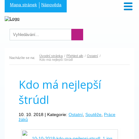
Mapa stránek
Nápověda
Úvodní stránka
Přehled alb
Ostatní
Nacházíte se na:
Kdo má nejlepší štrúdl
Kdo má nejlepší
štrúdl
10. 10. 2018 | Kategorie:
Ostatní
,
Soutěže
,
Práce
žáků