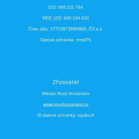
IZO: 045 211 744
RED_IZO: 600 149 633
Číslo účtu: 1772397399/0800, ČS a.s.
Datová schránka: rrmyf75
Zřizovatel
Městys Nový Hrozenkov
www.novyhrozenkov.cz
ID datové schránky: squbcc4