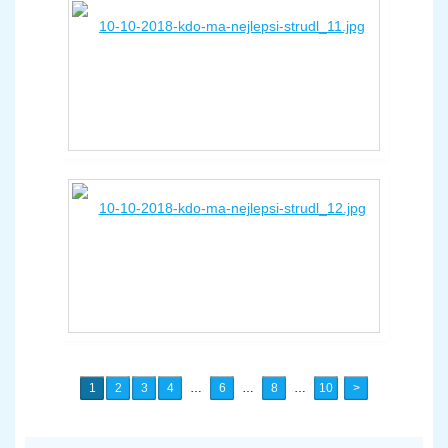
1
2
3
4
…
6
…
8
…
10