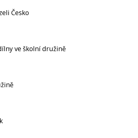
zeli Česko
dílny ve školní družině
užině
k