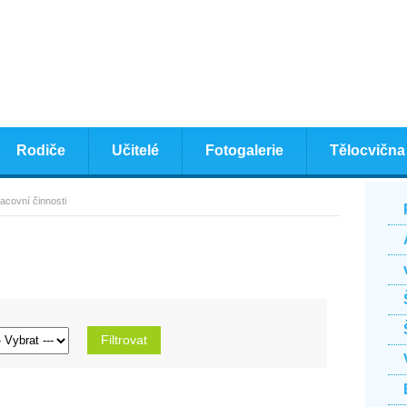
Rodiče
Učitelé
Fotogalerie
Tělocvična
acovní činnosti