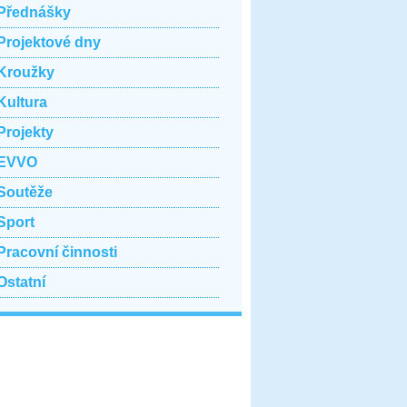
Přednášky
Projektové dny
Kroužky
Kultura
Projekty
EVVO
Soutěže
Sport
Pracovní činnosti
Ostatní