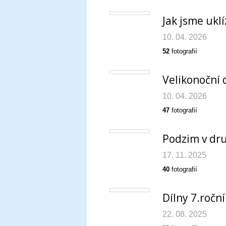
Jak jsme uklí
10. 04. 2026
52
fotografií
Velikonoční 
10. 04. 2026
47
fotografií
Podzim v dr
17. 11. 2025
40
fotografií
Dílny 7.roční
22. 08. 2025