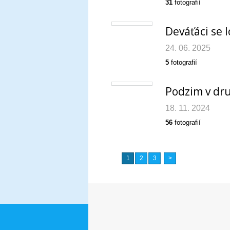
31
fotografií
Deváťáci se l
24. 06. 2025
5
fotografií
Podzim v dr
18. 11. 2024
56
fotografií
1
2
3