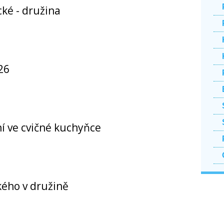
ké - družina
26
í ve cvičné kuchyňce
kého v družině