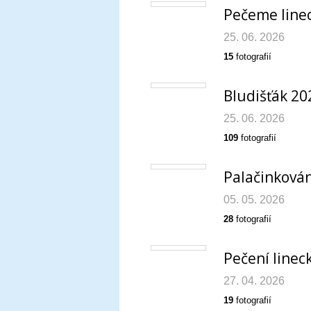
Pečeme linec
25. 06. 2026
15
fotografií
Bludišťák 20
25. 06. 2026
109
fotografií
Palačinkován
05. 05. 2026
28
fotografií
Pečení linec
27. 04. 2026
19
fotografií