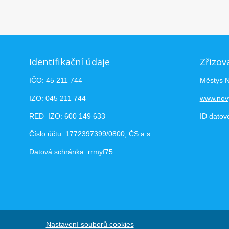
Identifikační údaje
Zřizov
IČO: 45 211 744
Městys 
IZO: 045 211 744
www.nov
RED_IZO: 600 149 633
ID datov
Číslo účtu: 1772397399/0800, ČS a.s.
Datová schránka: rrmyf75
Nastavení souborů cookies