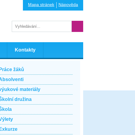
Mapa stránek
Nápověda
Kontakty
Práce žáků
Absolventi
výukové materiály
Školní družina
Škola
Výlety
Exkurze