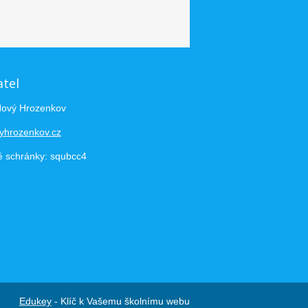
atel
Nový Hrozenkov
yhrozenkov.cz
é schránky: squbcc4
Edukey
- Klíč k Vašemu školnímu webu