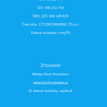
IZO: 045 211 744
RED_IZO: 600 149 633
Číslo účtu: 1772397399/0800, ČS a.s.
Datová schránka: rrmyf75
Zřizovatel
Městys Nový Hrozenkov
www.novyhrozenkov.cz
ID datové schránky: squbcc4