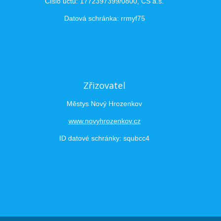
Číslo účtu: 1772397399/0800, ČS a.s.
Datová schránka: rrmyf75
Zřizovatel
Městys Nový Hrozenkov
www.novyhrozenkov.cz
ID datové schránky: squbcc4