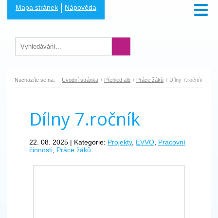
Mapa stránek
Nápověda
Nacházíte se na:
Úvodní stránka
Přehled alb
Práce žáků
Dílny 7.ročník
Dílny 7.ročník
22. 08. 2025 | Kategorie:
Projekty
,
EVVO
,
Pracovní
činnosti
,
Práce žáků