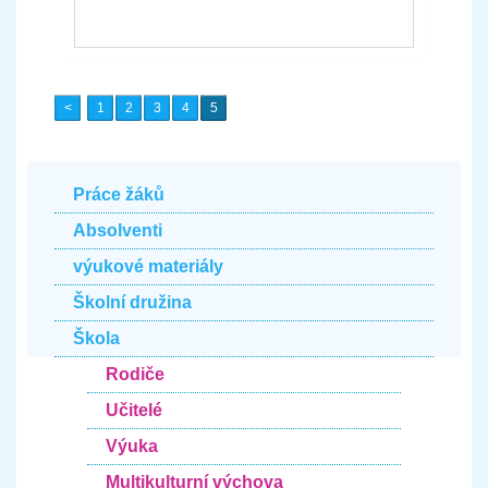
1
2
3
4
5
Práce žáků
Absolventi
výukové materiály
Školní družina
Škola
Rodiče
Učitelé
Výuka
Multikulturní výchova