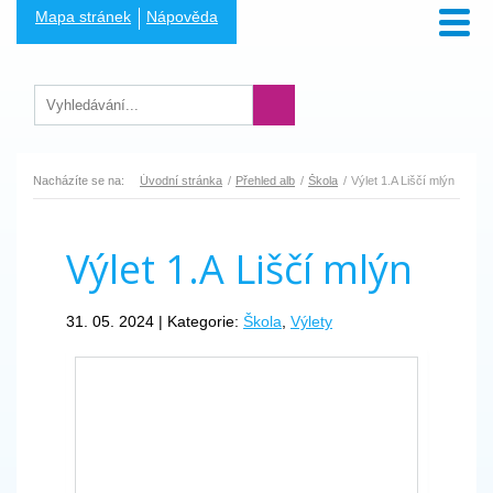
Mapa stránek
Nápověda
Nacházíte se na:
Úvodní stránka
Přehled alb
Škola
Výlet 1.A Liščí mlýn
Výlet 1.A Liščí mlýn
31. 05. 2024 | Kategorie:
Škola
,
Výlety