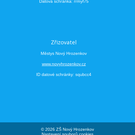
Datová schránka: rrmyf75
Zřizovatel
Městys Nový Hrozenkov
www.novyhrozenkov.cz
ID datové schránky: squbcc4
© 2026 ZŠ Nový Hrozenkov
Nastavení souborů cookies